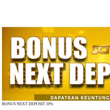
- Bonus Referral 20% akan kami berikan kepada setiap member yang membawa teman
mendaftar dan bermain di Sctvpoker. Daftar kan teman anda menggunakan link referral id
Sctvpoker
Anda yang telah terdaftar di website
.
BONUS NEXT DEPOSIT 10%