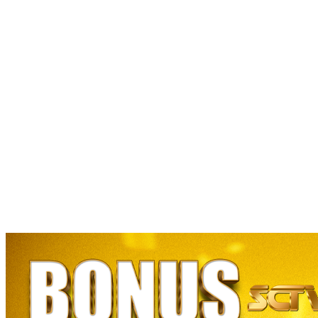
BONUS NEXT DEPOSIT 10%
- Minimal Deposit Untuk mendapatkan bonus adalah Rp 50.000,-
- Maksimal Bonus yang diberikan sebesar Rp. 20.000,- /hari.
- Setiap Member wajib klaim langsung Bonus DEPOSIT 10% ke
Customer Service Sctvpoker. Apabila sudah melakukan taruhan,
maka tidak dapat melakukan claim bonus Deposit.
Syarat penarikan dana ( WD) adalah 15 x ( Turnover + Bonus).
Contoh : Deposit Rp 100.000+ Bonus Rp 10.000,- Anda harus
mencapai 15 x 110.000 = Rp 1.650.000,- Apabila belum mencapai
persyaratan tersebut , maka bonus akan ditarik.
Terima kasih salam SCTVPOKER