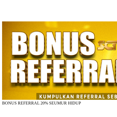
- Bonus Rollingan 0.5% diberikan TANPA SYARAT.
- Bonus akan otomatis dimasukan setiap hari Kamis.
BONUS REFERRAL 20% SEUMUR HIDUP
BONUS REFERRAL 20% SEUMUR HIDUP